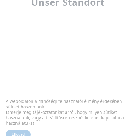
Unser Standort
A weboldalon a minőségi felhasználói élmény érdekében
sütiket használunk.
Ismerje meg tájékoztatónkat arról, hogy milyen sütiket
használunk, vagy a
beállítások
résznél ki lehet kapcsolni a
használatukat.
Elfogad
Neues
Starteite
Info
Produkte
Kontakt
Galerie